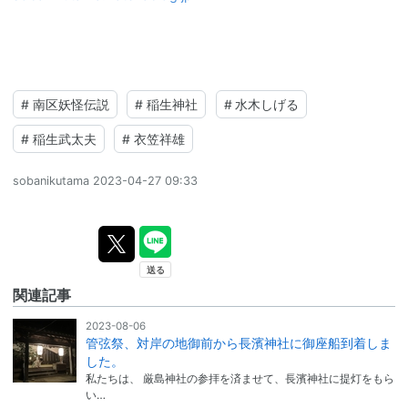
#
南区妖怪伝説
#
稲生神社
#
水木しげる
#
稲生武太夫
#
衣笠祥雄
sobanikutama
2023-04-27 09:33
関連記事
2023-08-06
管弦祭、対岸の地御前から長濱神社に御座船到着しま
した。
私たちは、 厳島神社の参拝を済ませて、長濱神社に提灯をもら
い…