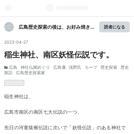
広島歴史探索の後は、お好み焼き
読者になる
「そば肉玉」じゃね
2023
-
04
-
27
稲生神社、南区妖怪伝説です。
広島
神社仏閣めぐり
広島藩
浅野氏
カープ
歴史探索
歴史
探訪
広島歴史探索家
稲生神社は、
広島市南区の南区七大伝説の一つ、
先日の河童猿猴伝説に次いで「妖怪伝説」のある神社で